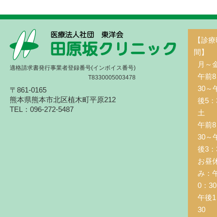
【診療
間】
月～
適格請求書発行事業者登録番号(インボイス番号)
午前8
T8330005003478
30～
〒861-0165
熊本県熊本市北区植木町平原212
後5：
TEL：096-272-5487
土 
午前8
30～
後3：
お昼
み：
0：3
午後1
30