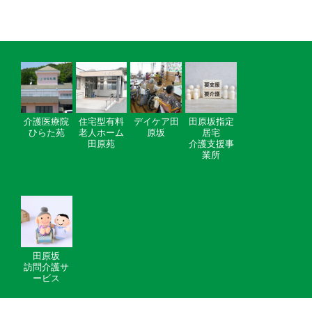
介護医療院
住宅型有料
デイケア田
田原坂指定
ひらた苑
老人ホーム
原坂
居宅
田原苑
介護支援事
業所
田原坂
訪問介護サ
ービス