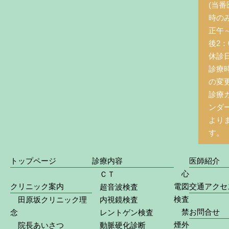
(当番
時の
正午
後2：0
休診
診療
の変
診療
ンダ
より
す。
トップページ
診療内容
医師紹介
心
ＣＴ
クリニック案内
電図
交通アクセ
超音波検査
検査
田原坂クリニック理
内視鏡検査
禁
お問合せ
念
レントゲン検査
煙外
院長あいさつ
動脈硬化診断