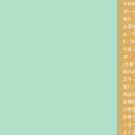
午前8
30～
後3：
お昼
み：
0：3
午後1
30
(当番
時の
正午
後2：0
休診
診療
の変
診療
ンダ
より