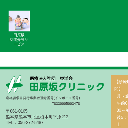
田原坂
訪問介護サ
ービス
【診療
間】
月～
適格請求書発行事業者登録番号(インボイス番号)
午前8
T8330005003478
30～
〒861-0165
熊本県熊本市北区植木町平原212
後5：
TEL：096-272-5487
土 