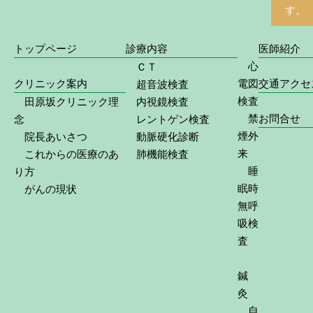
す。
トップページ
診療内容
医師紹介
心
ＣＴ
クリニック案内
電図
交通アクセ
超音波検査
検査
田原坂クリニック理
内視鏡検査
禁
お問合せ
念
レントゲン検査
煙外
院長あいさつ
動脈硬化診断
来
これからの医療のあ
肺機能検査
睡
り方
眠時
がんの現状
無呼
吸検
査
鍼
灸
自