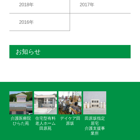
2018年
2017年
2016年
お知らせ
介護医療院
住宅型有料
デイケア田
田原坂指定
ひらた苑
老人ホーム
原坂
居宅
田原苑
介護支援事
業所