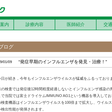
案内
診療内容
医師紹介
交
ブログ
“発症早期のインフルエンザを発見・治療！”
9/01/09
い日が続き，今年もインフルエンザウイルスが猛威をふるっており
来の検査では発症後12時間程度経過しないとインフルエンザ感染の
こで当院では富士ドライケムIMMUNO AG1という機器を導入して
の検査機器はインフルエンザウイルスを100倍まで拡大し、ウイル
い検出性能が発揮されます。