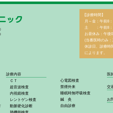
【診療時間】
月～金：午前8：3
土 ：午前8：3
)
お昼休み：午後0
8
(当番医時のみ：
休診日、診療時
によります。
診療内容
医
心電図検査
ＣＴ
禁煙外来
交
超音波検査
睡眠時無呼吸検査
内視鏡検査
鍼 灸
お
レントゲン検査
自由診療
方
動脈硬化診断
肺機能検査