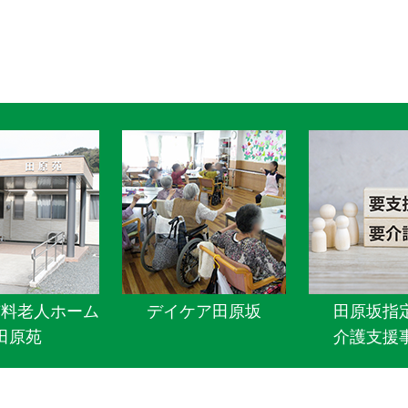
有料老人ホーム
デイケア田原坂
田原坂指
田原苑
介護支援