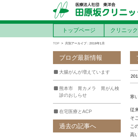
コンテンツに移動
トップページ
クリニック
TOP
>
月別アーカイブ : 2019年1月
ブログ最新情報
大腸がんが増えています
201
熊本市 胃カメラ 胃がん検
診のおしらせ
寒
従
在宅医療とACP
そ
過去の記事へ
こ
高