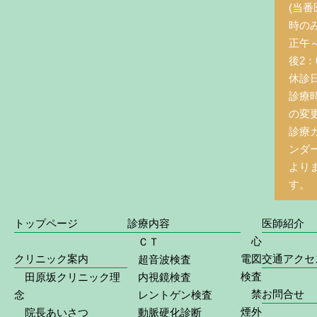
(当番
時の
正午
後2：0
休診
診療
の変
診療
ンダ
より
す。
トップページ
診療内容
医師紹介
心
ＣＴ
クリニック案内
電図
交通アクセ
超音波検査
検査
田原坂クリニック理
内視鏡検査
禁
お問合せ
念
レントゲン検査
煙外
院長あいさつ
動脈硬化診断