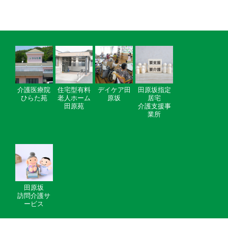
介護医療院
住宅型有料
デイケア田
田原坂指定
ひらた苑
老人ホーム
原坂
居宅
田原苑
介護支援事
業所
田原坂
訪問介護サ
ービス