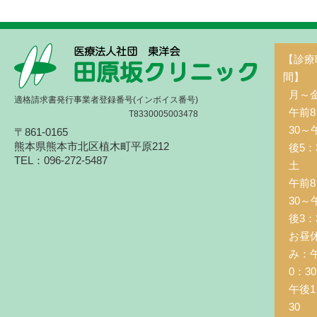
【診療
間】
月～
適格請求書発行事業者登録番号(インボイス番号)
午前8
T8330005003478
30～
〒861-0165
熊本県熊本市北区植木町平原212
後5：
TEL：096-272-5487
土 
午前8
30～
後3：
お昼
み：
0：3
午後1
30