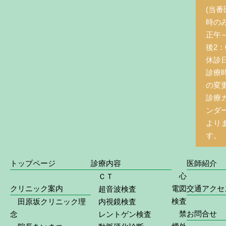
(当番
時の
正午
後2：0
休診
診療
の変
診療
ンダ
より
す。
トップページ
診療内容
医師紹介
心
ＣＴ
クリニック案内
電図
交通アクセ
超音波検査
検査
田原坂クリニック理
内視鏡検査
禁
お問合せ
念
レントゲン検査