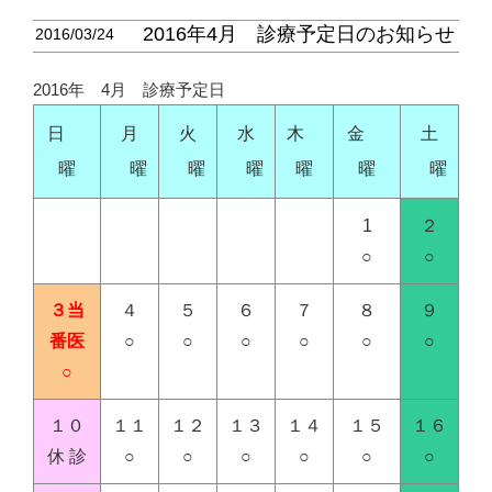
2016年4月 診療予定日のお知らせ
2016/03/24
2016年 4月 診療予定日
日
月
火
水
木
金
土
曜
曜
曜
曜
曜
曜
曜
1
２
○
○
３当
４
５
６
７
８
９
番医
○
○
○
○
○
○
○
１０
１１
１２
１３
１４
１５
１６
休 診
○
○
○
○
○
○