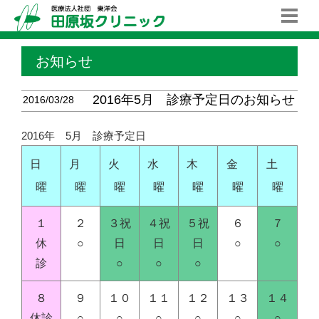
お知らせ
2016年5月 診療予定日のお知らせ
2016/03/28
2016年 5月 診療予定日
日
月
火
水
木
金
土
曜
曜
曜
曜
曜
曜
曜
１
２
３祝
４祝
５祝
６
７
休
○
日
日
日
○
○
診
○
○
○
８
９
１０
１１
１２
１３
１４
休診
○
○
○
○
○
○