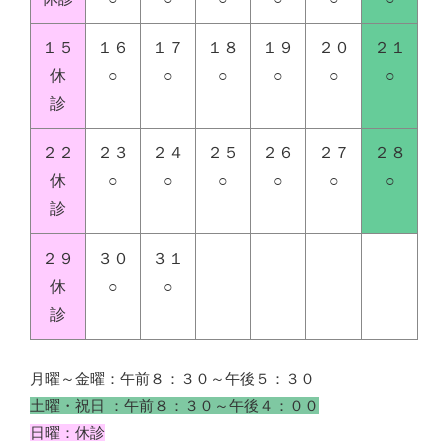
１５
１６
１７
１８
１９
２０
２１
休
○
○
○
○
○
○
診
２２
２３
２４
２５
２６
２７
２８
休
○
○
○
○
○
○
診
２９
３０
３１
休
○
○
診
月曜～金曜：午前８：３０～午後５：３０
土曜・祝日 ：午前８：３０～午後４：００
日曜：休診