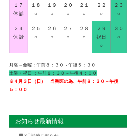
１７
１８
１９
２０
２１
２２
２３
休 診
○
○
○
○
○
○
２４
２５
２６
２７
２８
２９
３０
休 診
○
○
○
○
祝日
○
○
月曜～金曜：午前８：３０～午後５：３０
土曜・祝日 ：午前８：３０～午後４：００
※４月３日（日） 当番医の為、午前８：３０～午後
５：００
お知らせ最新情報
8月診療お知らせ