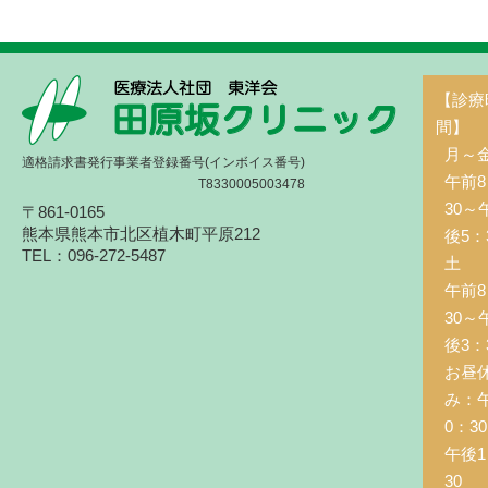
【診療
間】
月～
適格請求書発行事業者登録番号(インボイス番号)
午前8
T8330005003478
30～
〒861-0165
熊本県熊本市北区植木町平原212
後5：
TEL：096-272-5487
土 
午前8
30～
後3：
お昼
み：
0：3
午後1
30