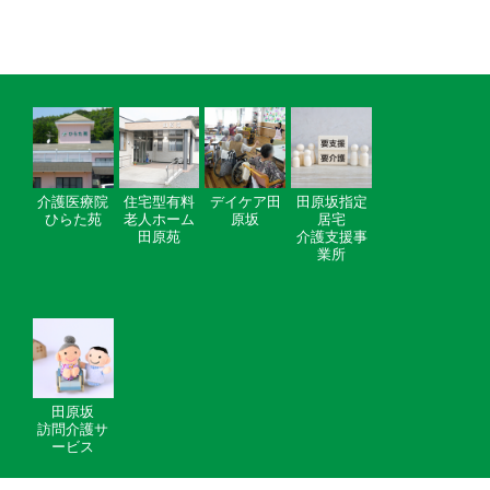
介護医療院
住宅型有料
デイケア田
田原坂指定
ひらた苑
老人ホーム
原坂
居宅
田原苑
介護支援事
業所
田原坂
訪問介護サ
ービス