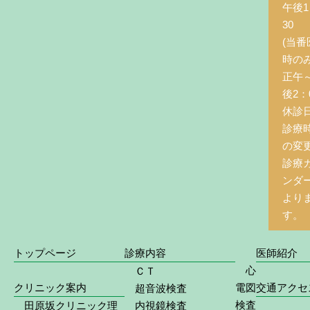
午後1
30
(当番
時の
正午
後2：0
休診
診療
の変
診療
ンダ
より
す。
トップページ
診療内容
医師紹介
心
ＣＴ
クリニック案内
電図
交通アクセ
超音波検査
検査
田原坂クリニック理
内視鏡検査