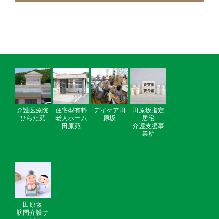
介護医療院
住宅型有料
デイケア田
田原坂指定
ひらた苑
老人ホーム
原坂
居宅
田原苑
介護支援事
業所
田原坂
訪問介護サ