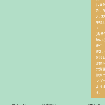
お昼
み：
0：3
午後1
30
(当番
時の
正午
後2：0
休診
診療
の変
診療
ンダ
より
す。