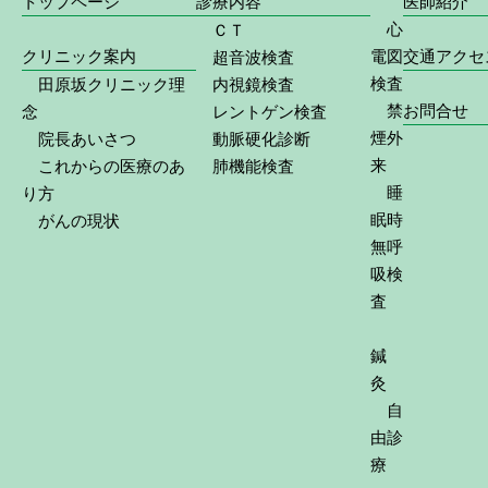
トップページ
診療内容
医師紹介
心
ＣＴ
クリニック案内
電図
交通アクセ
超音波検査
検査
田原坂クリニック理
内視鏡検査
禁
お問合せ
念
レントゲン検査
煙外
院長あいさつ
動脈硬化診断
来
これからの医療のあ
肺機能検査
睡
り方
眠時
がんの現状
無呼
吸検
査
鍼
灸
自
由診
療