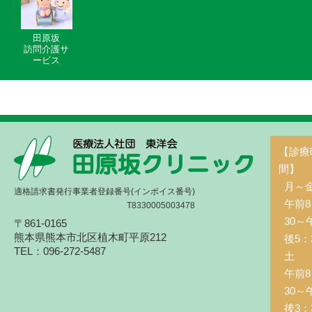
田原坂
訪問介護サ
ービス
【診療
間】
月～
適格請求書発行事業者登録番号(インボイス番号)
午前8
T8330005003478
30～
〒861-0165
熊本県熊本市北区植木町平原212
後5：
TEL：096-272-5487
土 
午前8
30～
後3：