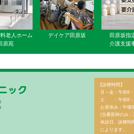
有料老人ホーム
デイケア田原坂
田原坂指
田原苑
介護支援
【診療時間】
月～金：午前8：3
土 ：午前8：3
)
お昼休み：午後0
8
(当番医時のみ：
休診日、診療時
によります。