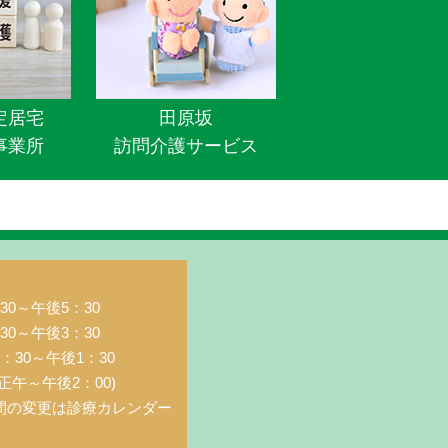
定居宅
田原坂
事業所
訪問介護サービス
0～午後5：30
0～午後3：30
：30～午後1：30
正午～午後2：00)
間の変更は診療カレンダー