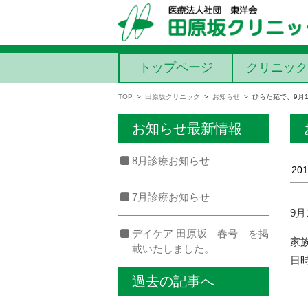
コンテンツに移動
トップページ
クリニック
TOP
>
田原坂クリニック
>
お知らせ
>
ひらた苑で、9月
お知らせ最新情報
8月診療お知らせ
201
7月診療お知らせ
9
デイケア 田原坂 春号 を掲
家
載いたしました。
日時
1
過去の記事へ
1