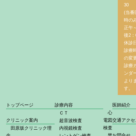
30
(当番
時の
正午
後2：0
休診
診療
の変
診療
ンダ
より
す。
トップページ
診療内容
医師紹介
心
ＣＴ
クリニック案内
電図
交通アクセ
超音波検査
検査
田原坂クリニック理
内視鏡検査
禁
お問合せ
念
レントゲン検査