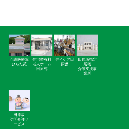
介護医療院
住宅型有料
デイケア田
田原坂指定
ひらた苑
老人ホーム
原坂
居宅
田原苑
介護支援事
業所
田原坂
訪問介護サ
ービス