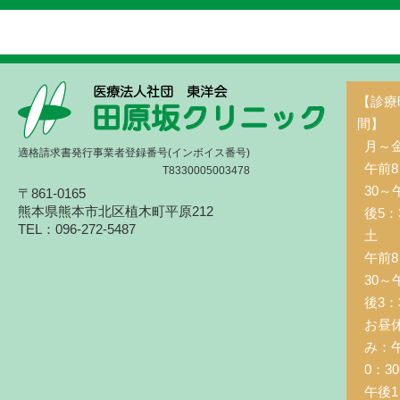
【診療
間】
月～
適格請求書発行事業者登録番号(インボイス番号)
午前8
T8330005003478
30～
〒861-0165
熊本県熊本市北区植木町平原212
後5：
TEL：096-272-5487
土 
午前8
30～
後3：
お昼
み：
0：3
午後1