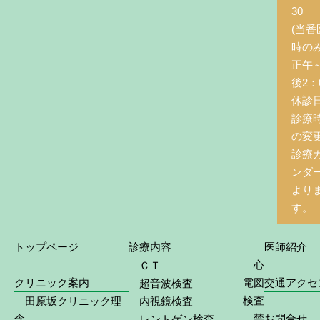
30
(当番
時の
正午
後2：0
休診
診療
の変
診療
ンダ
より
す。
トップページ
診療内容
医師紹介
心
ＣＴ
クリニック案内
電図
交通アクセ
超音波検査
検査
田原坂クリニック理
内視鏡検査
禁
お問合せ
念
レントゲン検査