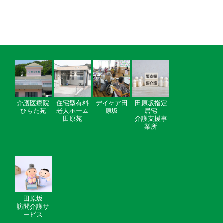
介護医療院
住宅型有料
デイケア田
田原坂指定
ひらた苑
老人ホーム
原坂
居宅
田原苑
介護支援事
業所
田原坂
訪問介護サ
ービス