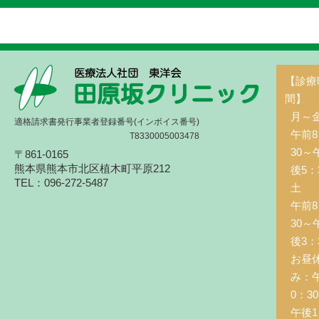
【診療
間】
月～
適格請求書発行事業者登録番号(インボイス番号)
午前8
T8330005003478
30～
〒861-0165
熊本県熊本市北区植木町平原212
後5：
TEL：096-272-5487
土 
午前8
30～
後3：
お昼
み：
0：3
午後1