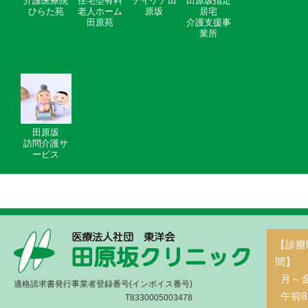
介護医療院
住宅型有料
デイケア田
田原坂指定
ひらた苑
老人ホーム
原坂
居宅
田原苑
介護支援事
業所
田原坂
訪問介護サ
ービス
【診療
間】
月～
適格請求書発行事業者登録番号(インボイス番号)
午前8
T8330005003478