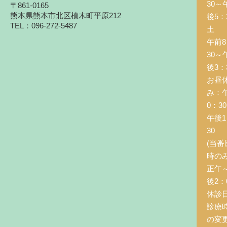
30～
〒861-0165
熊本県熊本市北区植木町平原212
後5：
TEL：096-272-5487
土 
午前8
30～
後3：
お昼
み：
0：3
午後1
30
(当番
時の
正午
後2：0
休診
診療
の変