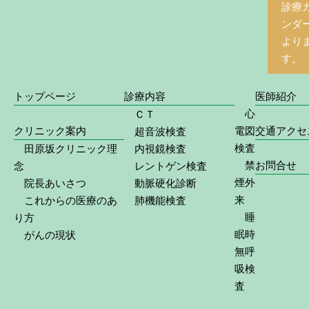
診療
ンダ
より
す。
トップページ
診療内容
医師紹介
心
ＣＴ
クリニック案内
電図
交通アクセ
超音波検査
検査
田原坂クリニック理
内視鏡検査
禁
お問合せ
念
レントゲン検査
煙外
院長あいさつ
動脈硬化診断
来
これからの医療のあ
肺機能検査
睡
り方
眠時
がんの現状
無呼
吸検
査