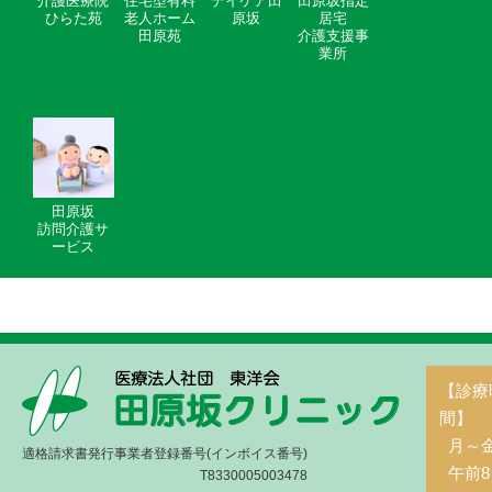
介護医療院
住宅型有料
デイケア田
田原坂指定
ひらた苑
老人ホーム
原坂
居宅
田原苑
介護支援事
業所
田原坂
訪問介護サ
ービス
【診療
間】
月～
適格請求書発行事業者登録番号(インボイス番号)
午前8
T8330005003478