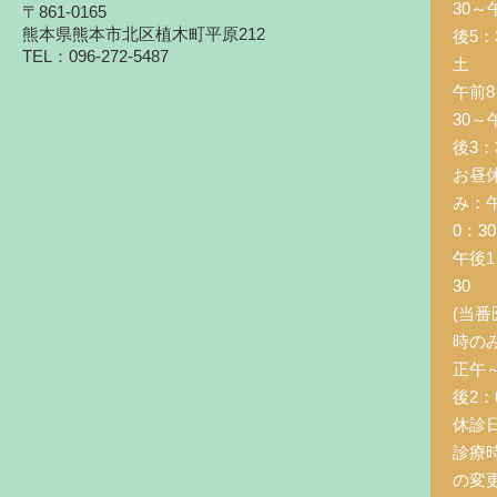
30～
〒861-0165
熊本県熊本市北区植木町平原212
後5：
TEL：096-272-5487
土 
午前8
30～
後3：
お昼
み：
0：3
午後1
30
(当番
時の
正午
後2：0
休診
診療
の変