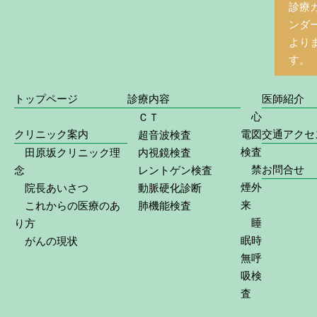
診療
ンダ
より
す。
トップページ
診療内容
医師紹介
心
ＣＴ
クリニック案内
電図
交通アクセ
超音波検査
検査
田原坂クリニック理
内視鏡検査
禁
お問合せ
念
レントゲン検査
煙外
院長あいさつ
動脈硬化診断
来
これからの医療のあ
肺機能検査
睡
り方
眠時
がんの現状
無呼
吸検
査