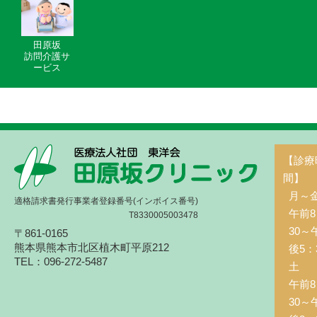
田原坂
訪問介護サ
ービス
【診療
間】
月～
適格請求書発行事業者登録番号(インボイス番号)
午前8
T8330005003478
30～
〒861-0165
熊本県熊本市北区植木町平原212
後5：
TEL：096-272-5487
土 
午前8
30～