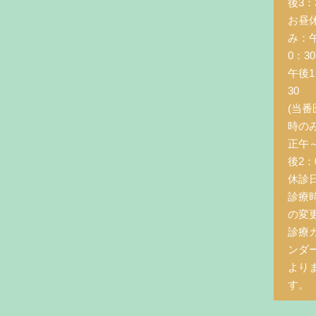
後3：
お昼
み：
0：3
午後1
30
(当番
時の
正午
後2：0
休診
診療
の変
診療
ンダ
より
す。