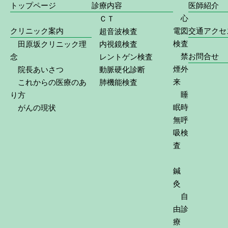
トップページ
診療内容
医師紹介
心
ＣＴ
クリニック案内
電図
交通アクセ
超音波検査
検査
田原坂クリニック理
内視鏡検査
禁
お問合せ
念
レントゲン検査
煙外
院長あいさつ
動脈硬化診断
来
これからの医療のあ
肺機能検査
睡
り方
眠時
がんの現状
無呼
吸検
査
鍼
灸
自
由診
療