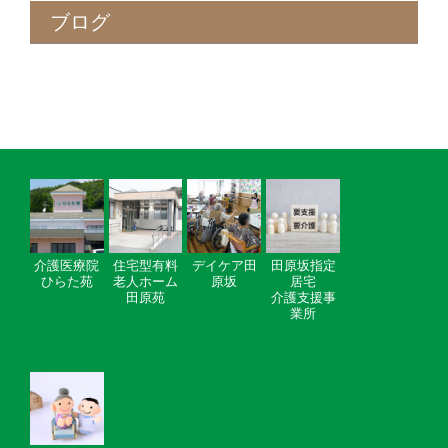
ブログ
介護医療院
住宅型有料
デイケア田
田原坂指定
ひらた苑
老人ホーム
原坂
居宅
田原苑
介護支援事
業所