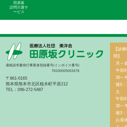
田原坂
訪問介護サ
ービス
【診療
間】
月～
適格請求書発行事業者登録番号(インボイス番号)
午前8
T8330005003478
30～
〒861-0165
熊本県熊本市北区植木町平原212
後5：
TEL：096-272-5487
土 
午前8
30～
後3：
お昼
み：