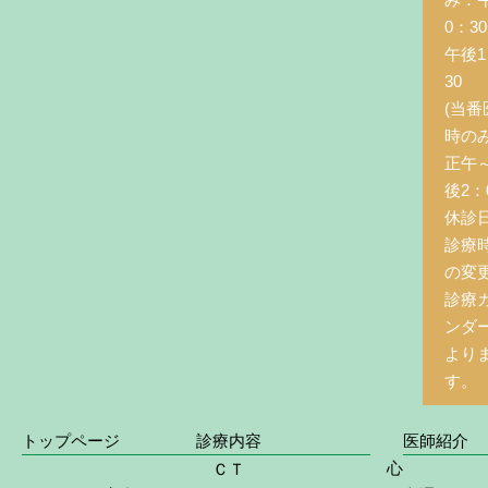
0：3
午後1
30
(当番
時の
正午
後2：0
休診
診療
の変
診療
ンダ
より
す。
トップページ
診療内容
医師紹介
心
ＣＴ