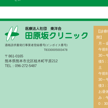
【診療
間】
月～
適格請求書発行事業者登録番号(インボイス番号)
午前8
T8330005003478
30～
〒861-0165
熊本県熊本市北区植木町平原212
後5：
TEL：096-272-5487
土 
午前8
30～
後3：
お昼
み：
0：3