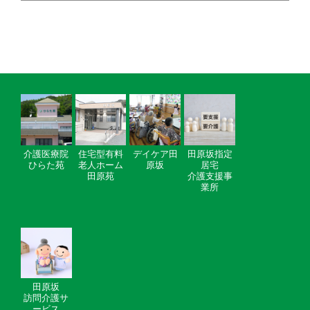
介護医療院
住宅型有料
デイケア田
田原坂指定
ひらた苑
老人ホーム
原坂
居宅
田原苑
介護支援事
業所
田原坂
訪問介護サ
ービス