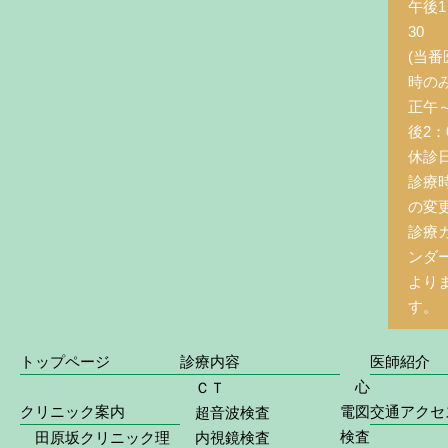
午後1
30
(当番
時の
正午
後2：0
休診
診療
の変
診療
ンダ
より
す。
トップページ
診療内容
医師紹介
心
ＣＴ
クリニック案内
電図
交通アクセ
超音波検査
検査
田原坂クリニック理
内視鏡検査