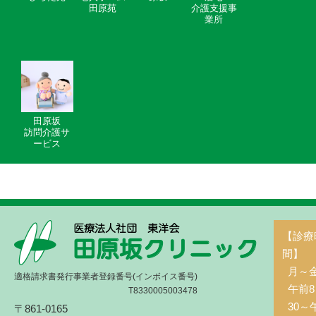
田原苑
介護支援事
業所
田原坂
訪問介護サ
ービス
【診療
間】
月～
適格請求書発行事業者登録番号(インボイス番号)
午前8
T8330005003478
30～
〒861-0165