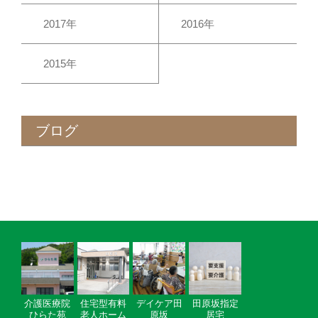
2017年
2016年
2015年
ブログ
介護医療院
住宅型有料
デイケア田
田原坂指定
ひらた苑
老人ホーム
原坂
居宅