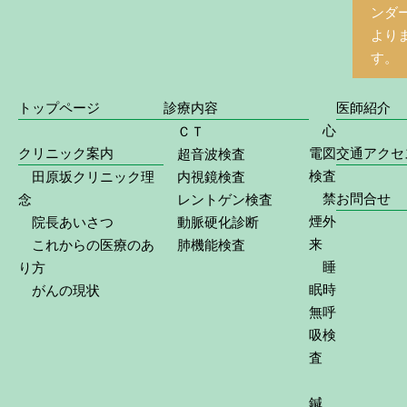
ンダ
より
す。
トップページ
診療内容
医師紹介
心
ＣＴ
クリニック案内
電図
交通アクセ
超音波検査
検査
田原坂クリニック理
内視鏡検査
禁
お問合せ
念
レントゲン検査
煙外
院長あいさつ
動脈硬化診断
来
これからの医療のあ
肺機能検査
睡
り方
眠時
がんの現状
無呼
吸検
査
鍼