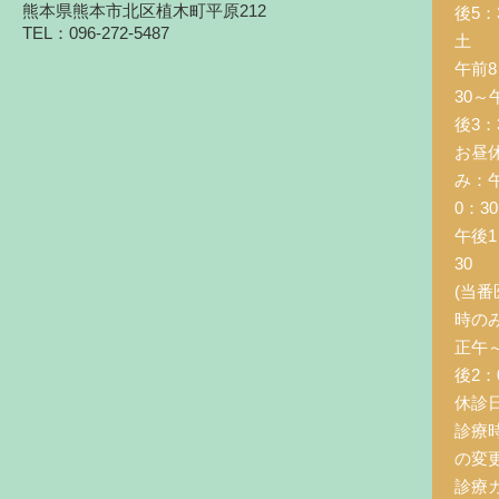
熊本県熊本市北区植木町平原212
後5：
TEL：096-272-5487
土 
午前8
30～
後3：
お昼
み：
0：3
午後1
30
(当番
時の
正午
後2：0
休診
診療
の変
診療