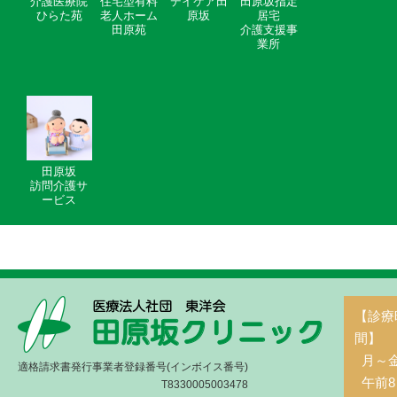
介護医療院
住宅型有料
デイケア田
田原坂指定
ひらた苑
老人ホーム
原坂
居宅
田原苑
介護支援事
業所
田原坂
訪問介護サ
ービス
【診療
間】
月～
適格請求書発行事業者登録番号(インボイス番号)
午前8
T8330005003478