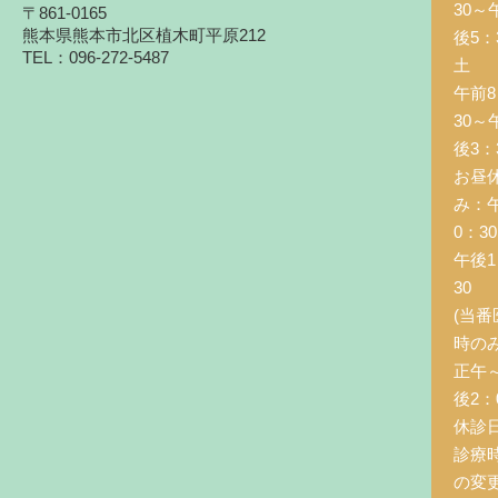
30～
〒861-0165
熊本県熊本市北区植木町平原212
後5：
TEL：096-272-5487
土 
午前8
30～
後3：
お昼
み：
0：3
午後1
30
(当番
時の
正午
後2：0
休診
診療
の変