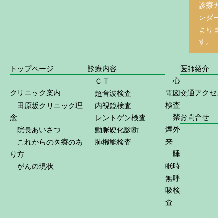
診療
ンダ
より
す。
トップページ
診療内容
医師紹介
心
ＣＴ
クリニック案内
電図
交通アクセ
超音波検査
検査
田原坂クリニック理
内視鏡検査
禁
お問合せ
念
レントゲン検査
煙外
院長あいさつ
動脈硬化診断
来
これからの医療のあ
肺機能検査
睡
り方
眠時
がんの現状
無呼
吸検
査