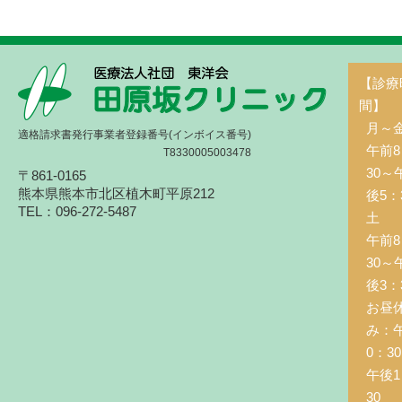
【診療
間】
月～
適格請求書発行事業者登録番号(インボイス番号)
午前8
T8330005003478
30～
〒861-0165
熊本県熊本市北区植木町平原212
後5：
TEL：096-272-5487
土 
午前8
30～
後3：
お昼
み：
0：3
午後1
30