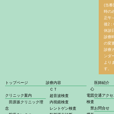
(当番
時の
正午
後2：0
休診
診療
の変
診療
ンダ
より
す。
トップページ
診療内容
医師紹介
心
ＣＴ
クリニック案内
電図
交通アクセ
超音波検査
検査
田原坂クリニック理
内視鏡検査
禁
お問合せ
念
レントゲン検査