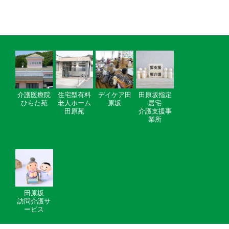
介護医療院
住宅型有料
デイケア田
田原坂指定
ひらた苑
老人ホーム
原坂
居宅
田原苑
介護支援事
業所
田原坂
訪問介護サ
ービス