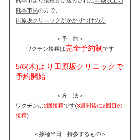
熊本市より接種券が送付された
65歳以上の
熊本市民
の方で、
田原坂クリニックがかかりつけの方
＜予 約＞
完全予約制
ワクチン接種は
です
5/6(木)より田原坂クリニックで
予約開始
＜方 法＞
ワクチンは
2回接種
です(
3週間後に2回目の
接種
)
＜接種当日 持参するもの＞