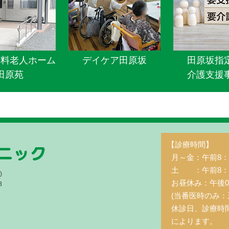
有料老人ホーム
デイケア田原坂
田原坂指
田原苑
介護支援
【診療時間】
月～金：午前8：3
土 ：午前8：3
)
お昼休み：午後0
8
(当番医時のみ：
休診日、診療時
によります。