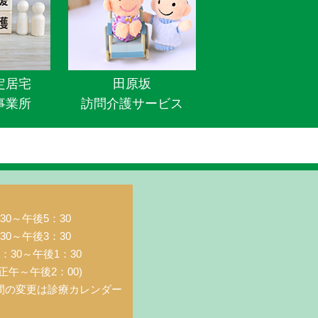
定居宅
田原坂
事業所
訪問介護サービス
0～午後5：30
0～午後3：30
：30～午後1：30
正午～午後2：00)
間の変更は診療カレンダー