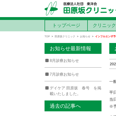
コンテンツに移動
トップページ
クリニック
TOP
>
田原坂クリニック
>
お知らせ
>
インフルエンザ予
お知らせ最新情報
8月診療お知らせ
202
7月診療お知らせ
一般
デイケア 田原坂 春号 を掲
平日
載いたしました。
当
過去の記事へ
※