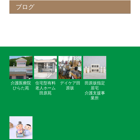
ブログ
介護医療院
住宅型有料
デイケア田
田原坂指定
ひらた苑
老人ホーム
原坂
居宅
田原苑
介護支援事
業所