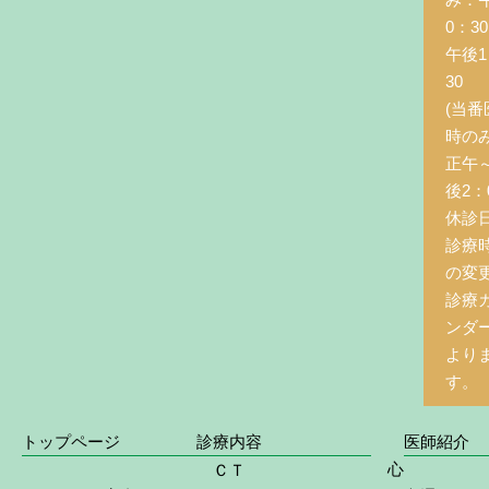
0：3
午後1
30
(当番
時の
正午
後2：0
休診
診療
の変
診療
ンダ
より
す。
トップページ
診療内容
医師紹介
心
ＣＴ