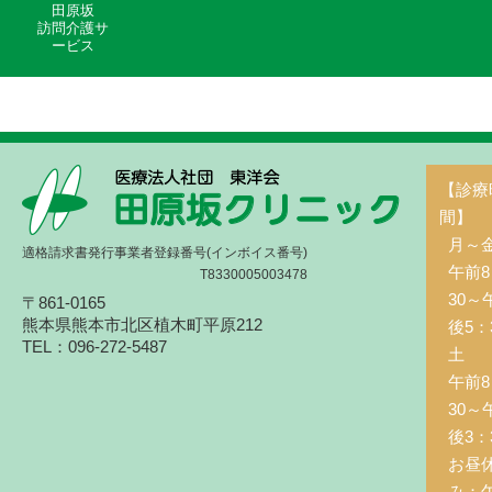
田原坂
訪問介護サ
ービス
【診療
間】
月～
適格請求書発行事業者登録番号(インボイス番号)
午前8
T8330005003478
30～
〒861-0165
熊本県熊本市北区植木町平原212
後5：
TEL：096-272-5487
土 
午前8
30～
後3：
お昼
み：