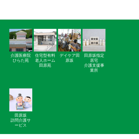
介護医療院
住宅型有料
デイケア田
田原坂指定
ひらた苑
老人ホーム
原坂
居宅
田原苑
介護支援事
業所
田原坂
訪問介護サ
ービス