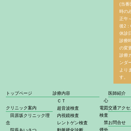
(当番
時の
正午
後2：0
休診
診療
の変
診療
ンダ
より
す。
トップページ
診療内容
医師紹介
心
ＣＴ
クリニック案内
電図
交通アクセ
超音波検査
検査
田原坂クリニック理
内視鏡検査
禁
お問合せ
念
レントゲン検査
煙外
院長あいさつ
動脈硬化診断