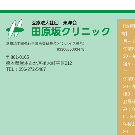
【診療
間】
月～
適格請求書発行事業者登録番号(インボイス番号)
午前8
T8330005003478
30～
〒861-0165
熊本県熊本市北区植木町平原212
後5：
TEL：096-272-5487
土 
午前8
30～
後3：
お昼
み：
0：3
午後1
30