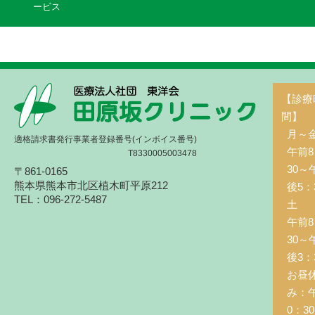
ービス
【診療
間】
月～
適格請求書発行事業者登録番号(インボイス番号)
午前8
T8330005003478
30～
〒861-0165
熊本県熊本市北区植木町平原212
後5：
TEL：096-272-5487
土 
午前8
30～
後3：
お昼
み：
0：3