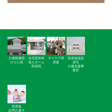
介護医療院
住宅型有料
デイケア田
田原坂指定
ひらた苑
老人ホーム
原坂
居宅
田原苑
介護支援事
業所
田原坂
訪問介護サ