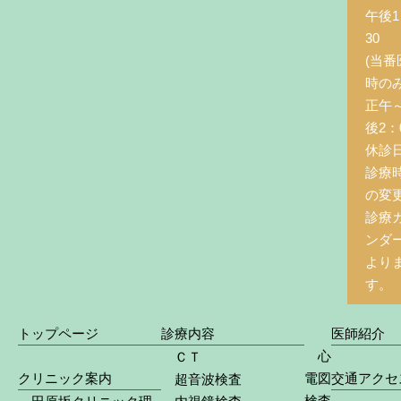
午後1
30
(当番
時の
正午
後2：0
休診
診療
の変
診療
ンダ
より
す。
トップページ
診療内容
医師紹介
心
ＣＴ
クリニック案内
電図
交通アクセ
超音波検査
検査