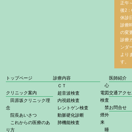
正午
後2：0
休診
診療
の変
診療
ンダ
より
す。
トップページ
診療内容
医師紹介
心
ＣＴ
クリニック案内
電図
交通アクセ
超音波検査
検査
田原坂クリニック理
内視鏡検査
禁
お問合せ
念
レントゲン検査
煙外
院長あいさつ
動脈硬化診断
来
これからの医療のあ
肺機能検査
睡
り方