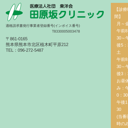
【診療
間】
月～
適格請求書発行事業者登録番号(インボイス番号)
午前8
T8330005003478
30～
〒861-0165
熊本県熊本市北区植木町平原212
後5：
TEL：096-272-5487
土 
午前8
30～
後3：
お昼
み：
0：3
午後1
30
(当番
時の