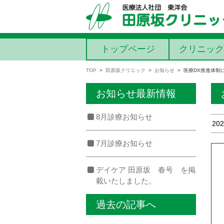
コンテンツに移動
トップページ
クリニック
TOP
>
田原坂クリニック
>
お知らせ
>
医療DX推進体制
お知らせ最新情報
8月診療お知らせ
202
7月診療お知らせ
デイケア 田原坂 春号 を掲
載いたしました。
過去の記事へ