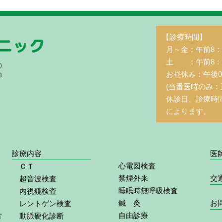
【診療時間】
月～金：午前8：3
土 ：午前8：3
)
お昼休み：午後0
8
(当番医時のみ：
休診日、診療時
によります。
診療内容
医
心電図検査
ＣＴ
禁煙外来
交
超音波検査
睡眠時無呼吸検査
内視鏡検査
鍼 灸
お
レントゲン検査
自由診療
方
動脈硬化診断