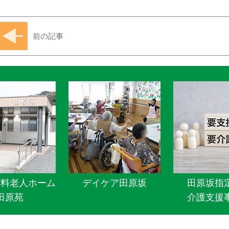
前の記事
有料老人ホーム
デイケア田原坂
田原坂指
田原苑
介護支援