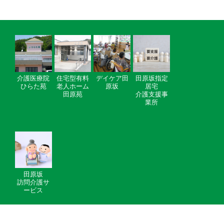
介護医療院
住宅型有料
デイケア田
田原坂指定
ひらた苑
老人ホーム
原坂
居宅
田原苑
介護支援事
業所
田原坂
訪問介護サ
ービス