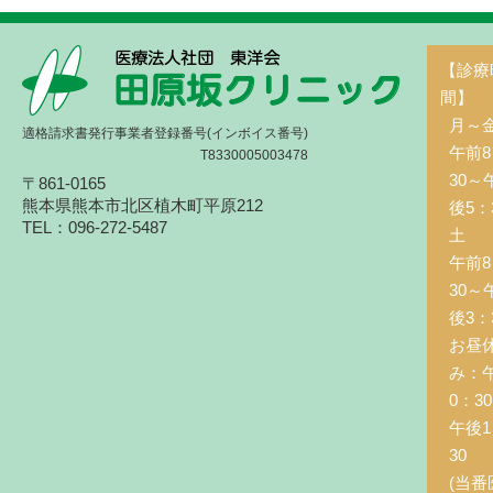
【診療
間】
月～
適格請求書発行事業者登録番号(インボイス番号)
午前8
T8330005003478
30～
〒861-0165
熊本県熊本市北区植木町平原212
後5：
TEL：096-272-5487
土 
午前8
30～
後3：
お昼
み：
0：3
午後1
30
(当番