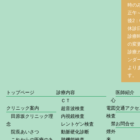
時の
正午
後2：0
休診
診療
の変
診療
ンダ
より
す。
トップページ
診療内容
医師紹介
心
ＣＴ
クリニック案内
電図
交通アクセ
超音波検査
検査
田原坂クリニック理
内視鏡検査
禁
お問合せ
念
レントゲン検査
煙外
院長あいさつ
動脈硬化診断
来
これからの医療のあ
肺機能検査